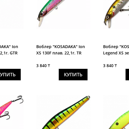
AKA" Ion
Воблер "KOSADAKA" Ion
Воблер "KO
2,1г. GTR
XS 130F плав. 22,1г. TR
Legend XS зе
118Fплав. 19
3 840 ₸
3 840 ₸
КУПИТЬ
КУПИТЬ