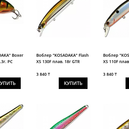
AKA" Boxer
Воблер "KOSADAKA" Flash
Воблер "KOS
.3г. PC
XS 130F плав. 18г GTR
XS 110F плав.
3 840 ₸
3 840 ₸
КУПИТЬ
КУПИТЬ