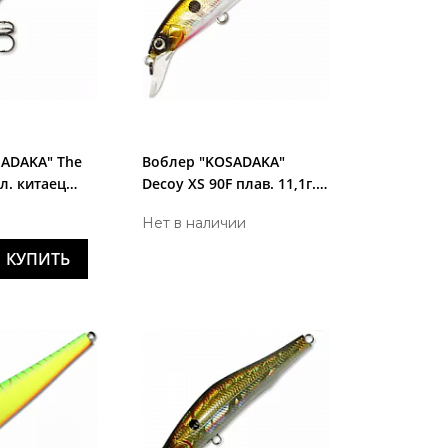
SADAKA" The
Воблер "KOSADAKA"
л. китаец
Decoy XS 90F плав. 11,1г.
г. GTR
GTR
Нет в наличии
КУПИТЬ