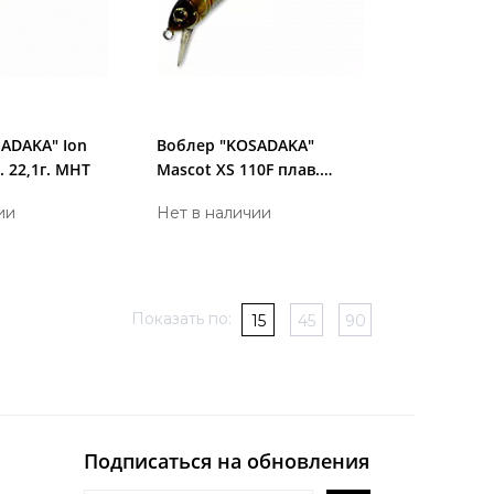
ADAKA" Ion
Воблер "KOSADAKA"
. 22,1г. МНТ
Mascot XS 110F плав.
16.1г. GTR
ии
Нет в наличии
Показать по:
15
45
90
Подписаться на обновления