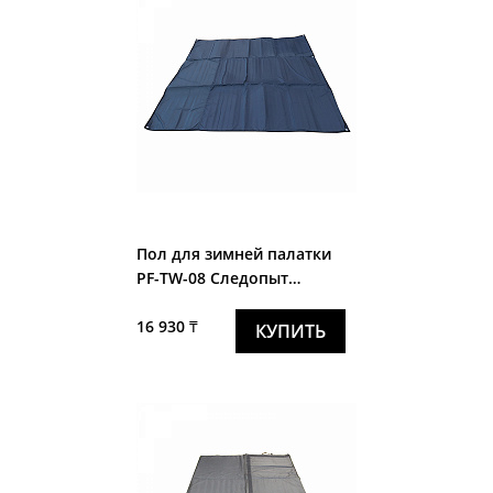
Пол для зимней палатки
PF-TW-08 Следопыт
"Эконом"3-х местн., трехсл.
16 930 ₸
КУПИТЬ