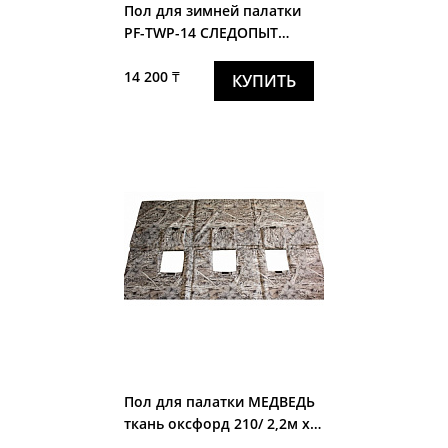
Пол для зимней палатки
PF-TWР-14 СЛЕДОПЫТ
"Premium" 2,1х1,6м,
210х160х1см
14 200 ₸
КУПИТЬ
Пол для палатки МЕДВЕДЬ
ткань оксфорд 210/ 2,2м х
2,2м