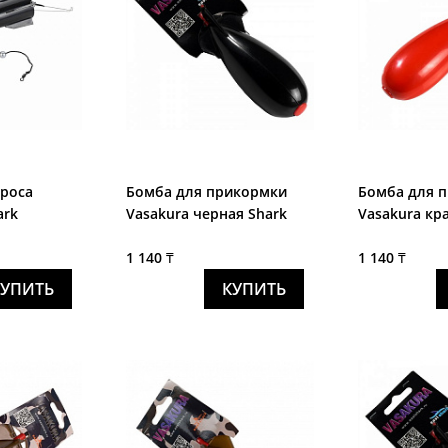
броса
Бомба для прикормки
Бомба для 
ark
Vasakura черная Shark
Vasakura кр
1 140 ₸
1 140 ₸
КУПИТЬ
КУПИТЬ