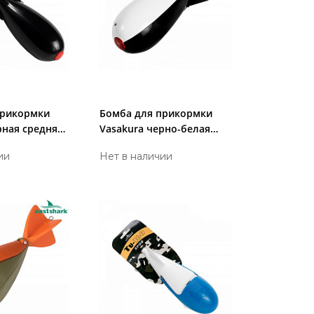
прикормки
Бомба для прикормки
рная средняя
Vasakura черно-белая
Shark
ии
Нет в наличии