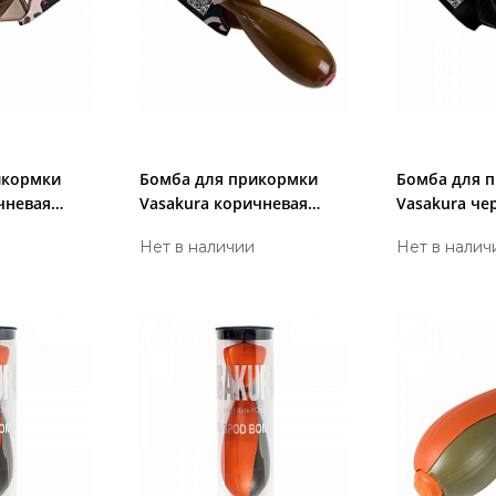
икормки
Бомба для прикормки
Бомба для 
чневая
Vasakura коричневая
Vasakura че
k
малая Shark
Shark
Нет в наличии
Нет в налич