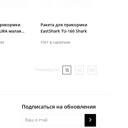
прикормки
Ракета для прикормки
KURA малая
EastShark TU-160 Shark
ии
Нет в наличии
Показать по:
15
45
90
Подписаться на обновления