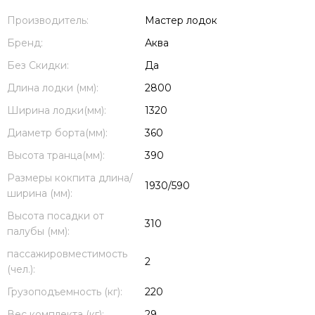
Производитель:
Мастер лодок
Бренд:
Аква
Без Скидки:
Да
Длина лодки (мм):
2800
Ширина лодки(мм):
1320
Диаметр борта(мм):
360
Высота транца(мм):
390
Размеры кокпита длина/
1930/590
ширина (мм):
Высота посадки от
310
палубы (мм):
пассажировместимость
2
(чел.):
Грузоподъемность (кг):
220
Вес комплекта (кг):
29