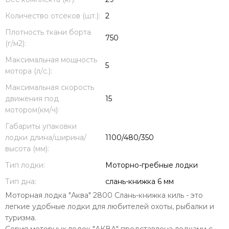
Количество отсеков (шт.):
2
Плотность ткани борта
750
(г/м2):
Максимальная мощность
5
мотора (л/с.):
Максимальная скорость
движения под
15
мотором(км/ч):
Габариты упаковки
лодки длина/ширина/
1100/480/350
высота (мм):
Тип лодки:
Моторно-гребные лодки
Тип дна:
слань-книжка 6 мм
Моторная лодка "Аква" 2800 Слань-книжка киль - это
легкие удобные лодки для любителей охоты, рыбалки и
туризма.